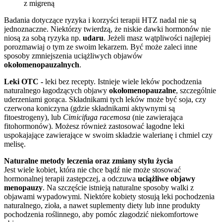
z migreną
Badania dotyczące ryzyka i korzyści terapii HTZ nadal nie są
jednoznaczne. Niektórzy twierdzą, że niskie dawki hormonów nie
niosą za sobą ryzyka np.
udaru
. Jeżeli masz wątpliwości najlepiej
porozmawiaj o tym ze swoim lekarzem. Być może zaleci inne
sposoby zmniejszenia uciążliwych objawów
okołomenopauzalnych
.
Leki OTC -
leki bez recepty. Istnieje wiele leków pochodzenia
naturalnego łagodzących objawy
okołomenopauzalne
, szczególnie
uderzeniami gorąca. Składnikami tych leków może być soja, czy
czerwona koniczyna (gdzie składnikami aktywnymi są
fitoestrogeny), lub
Cimicifuga racemosa
(nie zawierająca
fitohormonów). Możesz również zastosować łagodne leki
uspokajające zawierające w swoim składzie walerianę i chmiel czy
melisę.
Naturalne metody leczenia oraz zmiany stylu życia
Jest wiele kobiet, która nie chce bądź nie może stosować
hormonalnej terapii zastępczej, a odczuwa
uciążliwe objawy
menopauzy
. Na szczęście istnieją naturalne sposoby walki z
objawami wypadowymi. Niektóre kobiety stosują leki pochodzenia
naturalnego, zioła, a nawet suplementy diety lub inne produkty
pochodzenia roślinnego, aby pomóc złagodzić niekomfortowe