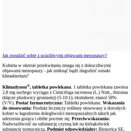
Jak poradzić sobie z uciążliwymi objawami menopauzy?
Kobieta w okresie przekwitania zmaga się z dokuczliwymi
objawami menopauzy - jak uniknąć bądź złagodzić oznaki
klimakterium?
®
Klimadynon
, tabletka powlekana
. 1 tabletka powlekana zawiera
2,8 mg suchego wyciągu z Cimicifuga racemosa (L.) Nutt., rhizoma
(kłącze pluskwicy groniastej) (5-10:1); ekstrahent: etanol 58%
(V/V).
Postać farmaceutyczna:
Tabletki powlekane.
Wskazania
do stosowania:
Produkt leczniczy roślinny stosowany u dorosłych
kobiet w łagodzeniu dolegliwości menopauzalnych takich jak
uderzenia gorąca i obfite pocenie się.
Przeciwwskazania:
Nadwrażliwość na substancję czynną lub na którąkolwiek
substancję pomocniczą.
Podmiot odpowiedzialny:
Bionorica SE,