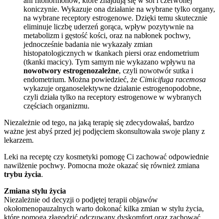
ani fitohormonów, które znajdują się w soi i czerwonej
koniczynie. Wykazuje ona działanie na wybrane tylko organy,
na wybrane receptory estrogenowe. Dzięki temu skutecznie
eliminuje liczbę uderzeń gorąca, wpływ pozytywnie na
metabolizm i gęstość kości, oraz na nabłonek pochwy,
jednocześnie badania nie wykazały zmian
histopatologicznych w tkankach piersi oraz endometrium
(tkanki macicy). Tym samym nie wykazano wpływu na
nowotwory estrogenozależne
, czyli nowotwór sutka i
endometrium. Można powiedzieć, że
Cimicifuga racemosa
wykazuje organoselektywne działanie estrogenopodobne,
czyli działa tylko na receptory estrogenowe w wybranych
częściach organizmu.
Niezależnie od tego, na jaką terapię się zdecydowałaś, bardzo
ważne jest abyś przed jej podjęciem skonsultowała swoje plany z
lekarzem.
Leki na receptę czy kosmetyki pomogę Ci zachować odpowiednie
nawilżenie pochwy. Pomocna może okazać się również zmiana
trybu życia
.
Zmiana stylu życia
Niezależnie od decyzji o podjętej terapii objawów
okołomenopauzalnych warto dokonać kilka zmian w stylu życia,
które pomogą złagodzić odczuwany dyskomfort oraz zachować