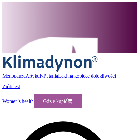
Menopauza
Artykuły
Pytania
Leki na kobiece dolegliwości
Zrób test
Women's health
Gdzie kupić