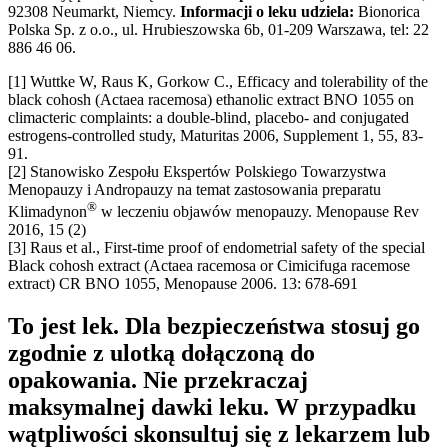
92308 Neumarkt, Niemcy.
Informacji o leku udziela:
Bionorica
Polska Sp. z o.o., ul. Hrubieszowska 6b, 01-209 Warszawa, tel: 22
886 46 06.
[1] Wuttke W, Raus K, Gorkow C., Efficacy and tolerability of the
black cohosh (Actaea racemosa) ethanolic extract BNO 1055 on
climacteric complaints: a double-blind, placebo- and conjugated
estrogens-controlled study, Maturitas 2006, Supplement 1, 55, 83-
91.
[2] Stanowisko Zespołu Ekspertów Polskiego Towarzystwa
Menopauzy i Andropauzy na temat zastosowania preparatu
®
Klimadynon
w leczeniu objawów menopauzy. Menopause Rev
2016, 15 (2)
[3] Raus et al., First-time proof of endometrial safety of the special
Black cohosh extract (Actaea racemosa or Cimicifuga racemose
extract) CR BNO 1055, Menopause 2006. 13: 678-691
To jest lek. Dla bezpieczeństwa stosuj go
zgodnie z ulotką dołączoną do
opakowania. Nie przekraczaj
maksymalnej dawki leku. W przypadku
wątpliwości skonsultuj się z lekarzem lub