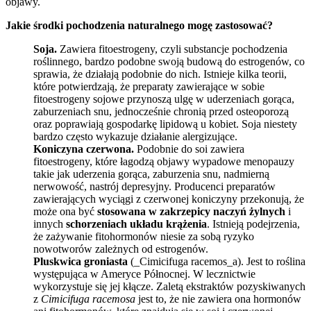
objawy.
Jakie środki pochodzenia naturalnego mogę zastosować?
Soja.
Zawiera fitoestrogeny, czyli substancje pochodzenia
roślinnego, bardzo podobne swoją budową do estrogenów, co
sprawia, że działają podobnie do nich. Istnieje kilka teorii,
które potwierdzają, że preparaty zawierające w sobie
fitoestrogeny sojowe przynoszą ulgę w uderzeniach gorąca,
zaburzeniach snu, jednocześnie chronią przed osteoporozą
oraz poprawiają gospodarkę lipidową u kobiet. Soja niestety
bardzo często wykazuje działanie alergizujące.
Koniczyna czerwona.
Podobnie do soi zawiera
fitoestrogeny, które łagodzą objawy wypadowe menopauzy
takie jak uderzenia gorąca, zaburzenia snu, nadmierną
nerwowość, nastrój depresyjny. Producenci preparatów
zawierających wyciągi z czerwonej koniczyny przekonują, że
może ona być
stosowana w zakrzepicy naczyń żylnych
i
innych
schorzeniach układu krążenia
. Istnieją podejrzenia,
że zażywanie fitohormonów niesie za sobą ryzyko
nowotworów zależnych od estrogenów.
Pluskwica groniasta
(_Cimicifuga racemos_a). Jest to roślina
występująca w Ameryce Północnej. W lecznictwie
wykorzystuje się jej kłącze. Zaletą ekstraktów pozyskiwanych
z
Cimicifuga racemosa
jest to, że nie zawiera ona hormonów