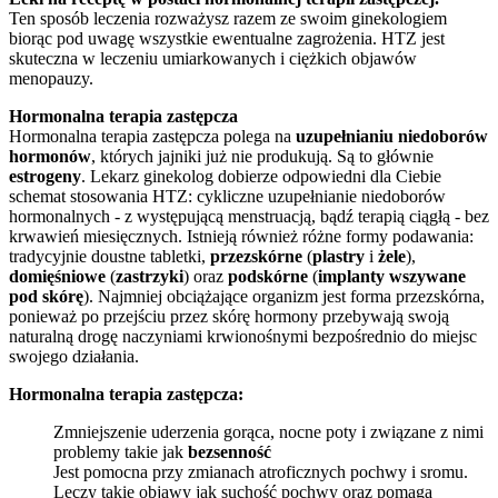
Ten sposób leczenia rozważysz razem ze swoim ginekologiem
biorąc pod uwagę wszystkie ewentualne zagrożenia. HTZ jest
skuteczna w leczeniu umiarkowanych i ciężkich objawów
menopauzy.
Hormonalna terapia zastępcza
Hormonalna terapia zastępcza polega na
uzupełnianiu niedoborów
hormonów
, których jajniki już nie produkują. Są to głównie
estrogeny
. Lekarz ginekolog dobierze odpowiedni dla Ciebie
schemat stosowania HTZ: cykliczne uzupełnianie niedoborów
hormonalnych - z występującą menstruacją, bądź terapią ciągłą - bez
krwawień miesięcznych. Istnieją również różne formy podawania:
tradycyjnie doustne tabletki,
przezskórne
(
plastry
i
żele
),
domięśniowe
(
zastrzyki
) oraz
podskórne
(
implanty wszywane
pod skórę
). Najmniej obciążające organizm jest forma przezskórna,
ponieważ po przejściu przez skórę hormony przebywają swoją
naturalną drogę naczyniami krwionośnymi bezpośrednio do miejsc
swojego działania.
Hormonalna terapia zastępcza:
Zmniejszenie uderzenia gorąca, nocne poty i związane z nimi
problemy takie jak
bezsenność
Jest pomocna przy zmianach atroficznych pochwy i sromu.
Leczy takie objawy jak suchość pochwy oraz pomaga