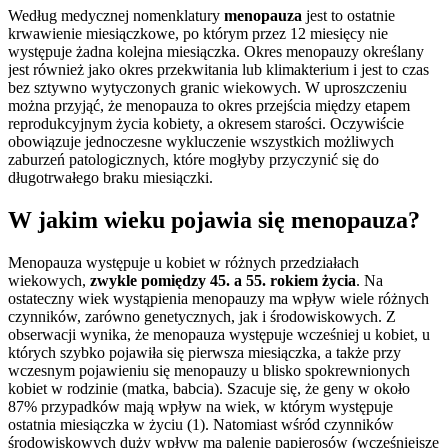
Według medycznej nomenklatury
menopauza
jest to ostatnie
krwawienie miesiączkowe, po którym przez 12 miesięcy nie
występuje żadna kolejna miesiączka. Okres menopauzy określany
jest również jako okres przekwitania lub klimakterium i jest to czas
bez sztywno wytyczonych granic wiekowych. W uproszczeniu
można przyjąć, że menopauza to okres przejścia między etapem
reprodukcyjnym życia kobiety, a okresem starości. Oczywiście
obowiązuje jednoczesne wykluczenie wszystkich możliwych
zaburzeń patologicznych, które mogłyby przyczynić się do
długotrwałego braku miesiączki.
W jakim wieku pojawia się menopauza?
Menopauza występuje u kobiet w różnych przedziałach
wiekowych,
zwykle pomiędzy 45. a 55. rokiem życia
. Na
ostateczny wiek wystąpienia menopauzy ma wpływ wiele różnych
czynników, zarówno genetycznych, jak i środowiskowych. Z
obserwacji wynika, że menopauza występuje wcześniej u kobiet, u
których szybko pojawiła się pierwsza miesiączka, a także przy
wczesnym pojawieniu się menopauzy u blisko spokrewnionych
kobiet w rodzinie (matka, babcia). Szacuje się, że geny w około
87% przypadków mają wpływ na wiek, w którym występuje
ostatnia miesiączka w życiu (1). Natomiast wśród czynników
środowiskowych duży wpływ ma palenie papierosów (wcześniejsze