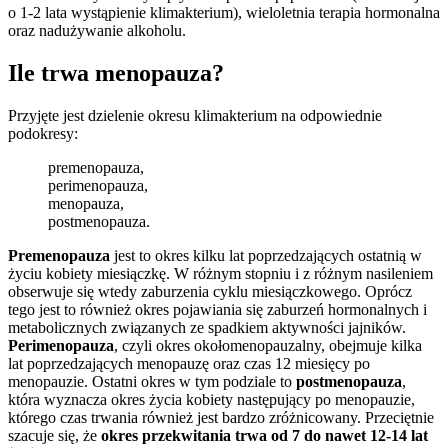
o 1-2 lata wystąpienie klimakterium), wieloletnia terapia hormonalna
oraz nadużywanie alkoholu.
Ile trwa menopauza?
Przyjęte jest dzielenie okresu klimakterium na odpowiednie
podokresy:
premenopauza,
perimenopauza,
menopauza,
postmenopauza.
Premenopauza
jest to okres kilku lat poprzedzających ostatnią w
życiu kobiety miesiączkę. W różnym stopniu i z różnym nasileniem
obserwuje się wtedy zaburzenia cyklu miesiączkowego. Oprócz
tego jest to również okres pojawiania się zaburzeń hormonalnych i
metabolicznych związanych ze spadkiem aktywności jajników.
Perimenopauza
, czyli okres okołomenopauzalny, obejmuje kilka
lat poprzedzających menopauzę oraz czas 12 miesięcy po
menopauzie. Ostatni okres w tym podziale to
postmenopauza
,
która wyznacza okres życia kobiety następujący po menopauzie,
którego czas trwania również jest bardzo zróżnicowany. Przeciętnie
szacuje się, że
okres przekwitania trwa od 7 do nawet 12-14 lat