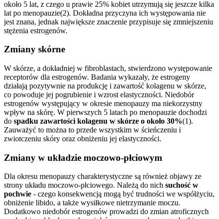
około 5 lat, z czego u prawie 25% kobiet utrzymują się jeszcze kilka
lat po menopauzie(2). Dokładna przyczyna ich występowania nie
jest znana, jednak największe znaczenie przypisuje się zmniejszeniu
stężenia estrogenów.
Zmiany skórne
W skórze, a dokładniej w fibroblastach, stwierdzono występowanie
receptorów dla estrogenów. Badania wykazały, że estrogeny
działają pozytywnie na produkcję i zawartość kolagenu w skórze,
co powoduje jej pogrubienie i wzrost elastyczności. Niedobór
estrogenów występujący w okresie menopauzy ma niekorzystny
wpływ na skórę. W pierwszych 5 latach po menopauzie dochodzi
do
spadku zawartości kolagenu w skórze o około 30%
(1).
Zauważyć to można to przede wszystkim w ścieńczeniu i
zwiotczeniu skóry oraz obniżeniu jej elastyczności.
Zmiany w układzie moczowo-płciowym
Dla okresu menopauzy charakterystyczne są również objawy ze
strony układu moczowo-płciowego. Należą do nich
suchość w
pochwie
- czego konsekwencją mogą być trudności we współżyciu,
obniżenie libido, a także wysiłkowe nietrzymanie moczu.
Dodatkowo niedobór estrogenów prowadzi do zmian atroficznych