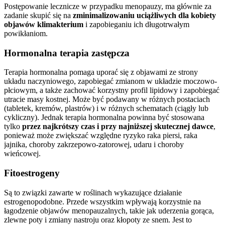
Postępowanie lecznicze w przypadku menopauzy, ma głównie za
zadanie skupić się na
zminimalizowaniu uciążliwych dla kobiety
objawów klimakterium
i zapobieganiu ich długotrwałym
powikłaniom.
Hormonalna terapia zastępcza
Terapia hormonalna pomaga uporać się z objawami ze strony
układu naczyniowego, zapobiegać zmianom w układzie moczowo-
płciowym, a także zachować korzystny profil lipidowy i zapobiegać
utracie masy kostnej. Może być podawany w różnych postaciach
(tabletek, kremów, plastrów) i w różnych schematach (ciągły lub
cykliczny). Jednak terapia hormonalna powinna być stosowana
tylko
przez najkrótszy czas i przy najniższej skutecznej dawce
,
ponieważ może zwiększać względne ryzyko raka piersi, raka
jajnika, choroby zakrzepowo-zatorowej, udaru i choroby
wieńcowej.
Fitoestrogeny
Są to związki zawarte w roślinach wykazujące działanie
estrogenopodobne. Przede wszystkim wpływają korzystnie na
łagodzenie objawów menopauzalnych, takie jak uderzenia gorąca,
zlewne poty i zmiany nastroju oraz kłopoty ze snem. Jest to