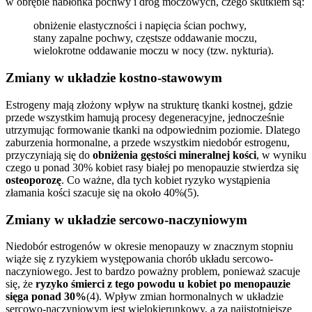
w obrębie nabłonka pochwy i dróg moczowych, czego skutkiem są:
obniżenie elastyczności i napięcia ścian pochwy,
stany zapalne pochwy, częstsze oddawanie moczu,
wielokrotne oddawanie moczu w nocy (tzw. nykturia).
Zmiany w układzie kostno-stawowym
Estrogeny mają złożony wpływ na strukturę tkanki kostnej, gdzie
przede wszystkim hamują procesy degeneracyjne, jednocześnie
utrzymując formowanie tkanki na odpowiednim poziomie. Dlatego
zaburzenia hormonalne, a przede wszystkim niedobór estrogenu,
przyczyniają się do
obniżenia gęstości mineralnej kości
, w wyniku
czego u ponad 30% kobiet rasy białej po menopauzie stwierdza się
osteoporozę
. Co ważne, dla tych kobiet ryzyko wystąpienia
złamania kości szacuje się na około 40%(5).
Zmiany w układzie sercowo-naczyniowym
Niedobór estrogenów w okresie menopauzy w znacznym stopniu
wiąże się z ryzykiem występowania chorób układu sercowo-
naczyniowego. Jest to bardzo poważny problem, ponieważ szacuje
się, że
ryzyko śmierci z tego powodu u kobiet po menopauzie
sięga ponad 30%
(4). Wpływ zmian hormonalnych w układzie
sercowo-naczyniowym jest wielokierunkowy, a za najistotniejsze