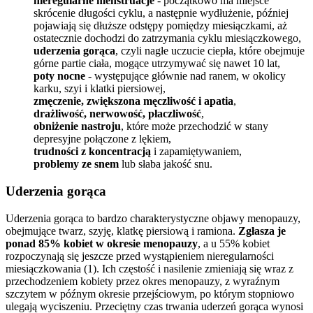
nieregularne menstruacje
- początkowo ma miejsce
skrócenie długości cyklu, a następnie wydłużenie, później
pojawiają się dłuższe odstępy pomiędzy miesiączkami, aż
ostatecznie dochodzi do zatrzymania cyklu miesiączkowego,
uderzenia gorąca
, czyli nagłe uczucie ciepła, które obejmuje
górne partie ciała, mogące utrzymywać się nawet 10 lat,
poty nocne
- występujące głównie nad ranem, w okolicy
karku, szyi i klatki piersiowej,
zmęczenie, zwiększona męczliwość i apatia
,
drażliwość, nerwowość, płaczliwość
,
obniżenie nastroju
, które może przechodzić w stany
depresyjne połączone z lękiem,
trudności
z
koncentracją
i zapamiętywaniem,
problemy ze snem
lub słaba jakość snu.
Uderzenia gorąca
Uderzenia gorąca to bardzo charakterystyczne objawy menopauzy,
obejmujące twarz, szyję, klatkę piersiową i ramiona.
Zgłasza je
ponad 85% kobiet w okresie menopauzy
, a u 55% kobiet
rozpoczynają się jeszcze przed wystąpieniem nieregularności
miesiączkowania (1). Ich częstość i nasilenie zmieniają się wraz z
przechodzeniem kobiety przez okres menopauzy, z wyraźnym
szczytem w późnym okresie przejściowym, po którym stopniowo
ulegają wyciszeniu. Przeciętny czas trwania uderzeń gorąca wynosi