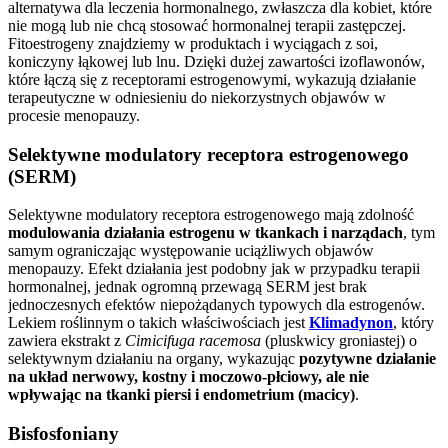
alternatywa dla leczenia hormonalnego, zwłaszcza dla kobiet, które
nie mogą lub nie chcą stosować hormonalnej terapii zastępczej.
Fitoestrogeny znajdziemy w produktach i wyciągach z soi,
koniczyny łąkowej lub lnu. Dzięki dużej zawartości izoflawonów,
które łączą się z receptorami estrogenowymi, wykazują działanie
terapeutyczne w odniesieniu do niekorzystnych objawów w
procesie menopauzy.
Selektywne modulatory receptora estrogenowego
(SERM)
Selektywne modulatory receptora estrogenowego mają zdolność
modulowania działania estrogenu w tkankach i narządach
, tym
samym ograniczając występowanie uciążliwych objawów
menopauzy. Efekt działania jest podobny jak w przypadku terapii
hormonalnej, jednak ogromną przewagą SERM jest brak
jednoczesnych efektów niepożądanych typowych dla estrogenów.
Lekiem roślinnym o takich właściwościach jest
Klimadynon
, który
zawiera ekstrakt z
Cimicifuga racemosa
(pluskwicy groniastej) o
selektywnym działaniu na organy, wykazując
pozytywne działanie
na układ nerwowy, kostny i moczowo-płciowy, ale nie
wpływając na tkanki piersi i endometrium (macicy)
.
Bisfosfoniany