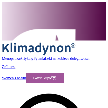
Menopauza
Artykuły
Pytania
Leki na kobiece dolegliwości
Zrób test
Women's health
Gdzie kupić