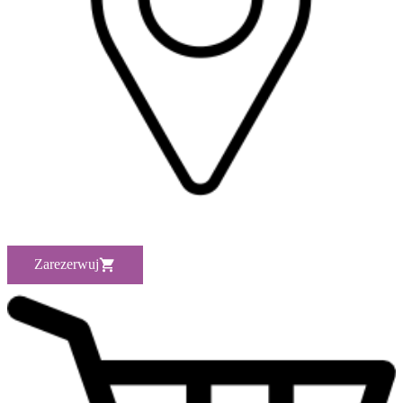
Zarezerwuj