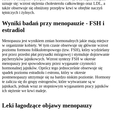
uznaje się: wzrost stężenia cholesterolu całkowitego oraz LDL, a
także obserwuje się obniżony przepływ krwi w obrębie naczyń
tętniczych i żylnych.
Wyniki badań przy menopauzie - FSH i
estradiol
Menopauza jest wynikiem zmian hormonalnych jakie mają miejsce
w organizmie kobiety. W tym czasie obserwuje się głównie wzrost
poziomu formonu folikulotropowego (tzw. FSH), który wydzielany
jest przez przedni płat przysadki mózgowej i stymuluje dojrzewanie
pęcherzyków jajnikowych. Wzrost syntezy FSH w okresie
menopauzy jest spowodowany przez wygasanie czynności
hormonalnej jajników. Oprócz tego jednocześnie obserwuje się
spadek poziomu estradiolu i estronu, który w okresie
postmenopauzy utrzymuje się na bardzo niskim poziomie. Hormony
te zalicza się do grupy estrogenów, które wytwarzane są w
jajnikach, jednak wraz ze stopniowym wygasaniem pracy jajników
ich stężenie we krwi maleje.
Leki łagodzące objawy menopauzy