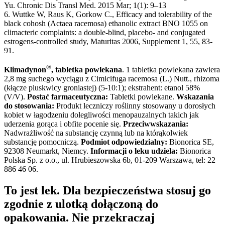
Yu. Chronic Dis Transl Med. 2015 Mar; 1(1): 9–13
6. Wuttke W, Raus K, Gorkow C., Efficacy and tolerability of the
black cohosh (Actaea racemosa) ethanolic extract BNO 1055 on
climacteric complaints: a double-blind, placebo- and conjugated
estrogens-controlled study, Maturitas 2006, Supplement 1, 55, 83-
91.
®
Klimadynon
, tabletka powlekana
. 1 tabletka powlekana zawiera
2,8 mg suchego wyciągu z Cimicifuga racemosa (L.) Nutt., rhizoma
(kłącze pluskwicy groniastej) (5-10:1); ekstrahent: etanol 58%
(V/V).
Postać farmaceutyczna:
Tabletki powlekane.
Wskazania
do stosowania:
Produkt leczniczy roślinny stosowany u dorosłych
kobiet w łagodzeniu dolegliwości menopauzalnych takich jak
uderzenia gorąca i obfite pocenie się.
Przeciwwskazania:
Nadwrażliwość na substancję czynną lub na którąkolwiek
substancję pomocniczą.
Podmiot odpowiedzialny:
Bionorica SE,
92308 Neumarkt, Niemcy.
Informacji o leku udziela:
Bionorica
Polska Sp. z o.o., ul. Hrubieszowska 6b, 01-209 Warszawa, tel: 22
886 46 06.
To jest lek. Dla bezpieczeństwa stosuj go
zgodnie z ulotką dołączoną do
opakowania. Nie przekraczaj