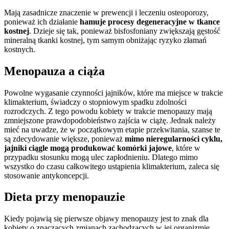
Mają zasadnicze znaczenie w prewencji i leczeniu osteoporozy,
ponieważ ich działanie
hamuje procesy degeneracyjne w tkance
kostnej
. Dzieje się tak, ponieważ bisfosfoniany zwiększają gęstość
mineralną tkanki kostnej, tym samym obniżając ryzyko złamań
kostnych.
Menopauza a ciąża
Powolne wygasanie czynności jajników, które ma miejsce w trakcie
klimakterium, świadczy o stopniowym spadku zdolności
rozrodczych. Z tego powodu kobiety w trakcie menopauzy mają
zmniejszone prawdopodobieństwo zajścia w ciążę. Jednak należy
mieć na uwadze, że w początkowym etapie przekwitania, szanse te
są zdecydowanie większe, ponieważ
mimo nieregularności cyklu,
jajniki ciągle mogą produkować komórki jajowe
, które w
przypadku stosunku mogą ulec zapłodnieniu. Dlatego mimo
wszystko do czasu całkowitego ustąpienia klimakterium, zaleca się
stosowanie antykoncepcji.
Dieta przy menopauzie
Kiedy pojawią się pierwsze objawy menopauzy jest to znak dla
kobiety o znaczących zmianach zachodzących w jej organizmie.