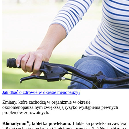
Jak dbać o zdrowie w okresie menopauzy?
Zmiany, które zachodzą w organizmie w okresie
okołomenopauzalnym zwiększają ryzyko wystąpienia pewnych
problemów zdrowotnych.
®
Klimadynon
, tabletka powlekana
. 1 tabletka powlekana zawiera
2,8 mg suchego wyciągu z Cimicifuga racemosa (L.) Nutt., rhizoma