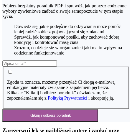
Pobierz bezpłatny poradnik PDF i sprawdź, jak poprzez codzienne
wybory żywieniowe zadbać o swoje samopoczucie w tym etapie
życia.
Dowiedz się, jakie podejście do odżywiania może pomóc
lepiej radzić sobie z pojawiającymi się zmianami
Sprawdź, jak komponować posiłki, aby zachować dobrą
kondycję i kontrolować masę ciała
Zrozum, co dzieje się w organizmie i jaki ma to wpływ na
codzienne funkcjonowanie
Zgoda ta oznacza, możemy przesyłać Ci drogą e-mailową
edukacyjne materiały związane z zapaleniem pęcherza.
Klikając "Kliknij i odbierz poradnik” oświadczam, że
zapoznałem/łam się z
Polityką Prywatności
i akceptuję ją.
Kliknij i odbierz poradnik
Zarezerwuj lek w najbliższej aptece i zapłać przy