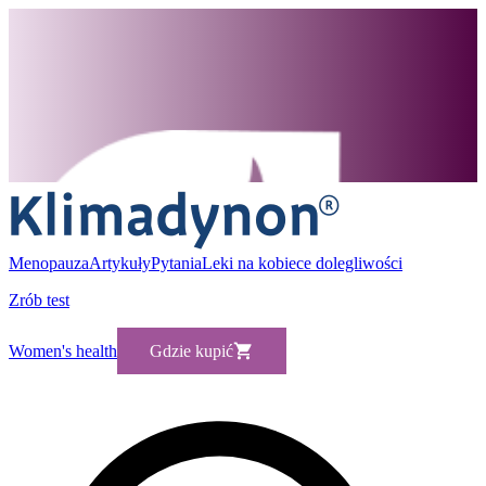
Menopauza
Artykuły
Pytania
Leki na kobiece dolegliwości
Zrób test
Women's health
Gdzie kupić