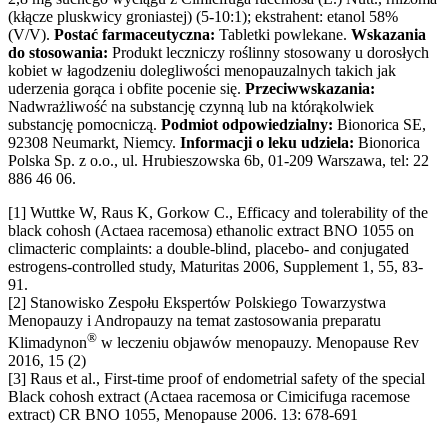
(kłącze pluskwicy groniastej) (5-10:1); ekstrahent: etanol 58%
(V/V).
Postać farmaceutyczna:
Tabletki powlekane.
Wskazania
do stosowania:
Produkt leczniczy roślinny stosowany u dorosłych
kobiet w łagodzeniu dolegliwości menopauzalnych takich jak
uderzenia gorąca i obfite pocenie się.
Przeciwwskazania:
Nadwrażliwość na substancję czynną lub na którąkolwiek
substancję pomocniczą.
Podmiot odpowiedzialny:
Bionorica SE,
92308 Neumarkt, Niemcy.
Informacji o leku udziela:
Bionorica
Polska Sp. z o.o., ul. Hrubieszowska 6b, 01-209 Warszawa, tel: 22
886 46 06.
[1] Wuttke W, Raus K, Gorkow C., Efficacy and tolerability of the
black cohosh (Actaea racemosa) ethanolic extract BNO 1055 on
climacteric complaints: a double-blind, placebo- and conjugated
estrogens-controlled study, Maturitas 2006, Supplement 1, 55, 83-
91.
[2] Stanowisko Zespołu Ekspertów Polskiego Towarzystwa
Menopauzy i Andropauzy na temat zastosowania preparatu
®
Klimadynon
w leczeniu objawów menopauzy. Menopause Rev
2016, 15 (2)
[3] Raus et al., First-time proof of endometrial safety of the special
Black cohosh extract (Actaea racemosa or Cimicifuga racemose
extract) CR BNO 1055, Menopause 2006. 13: 678-691