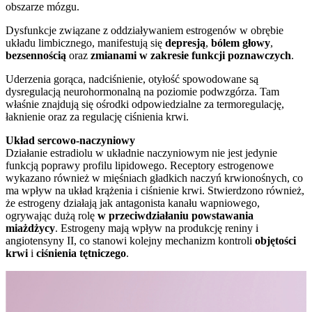
obszarze mózgu.
Dysfunkcje związane z oddziaływaniem estrogenów w obrębie
układu limbicznego, manifestują się
depresją
,
bólem głowy
,
bezsennością
oraz
zmianami w zakresie funkcji poznawczych
.
Uderzenia gorąca, nadciśnienie, otyłość spowodowane są
dysregulacją neurohormonalną na poziomie podwzgórza. Tam
właśnie znajdują się ośrodki odpowiedzialne za termoregulację,
łaknienie oraz za regulację ciśnienia krwi.
Układ sercowo-naczyniowy
Działanie estradiolu w układnie naczyniowym nie jest jedynie
funkcją poprawy profilu lipidowego. Receptory estrogenowe
wykazano również w mięśniach gładkich naczyń krwionośnych, co
ma wpływ na układ krążenia i ciśnienie krwi. Stwierdzono również,
że estrogeny działają jak antagonista kanału wapniowego,
ogrywając dużą rolę
w przeciwdziałaniu powstawania
miażdżycy
. Estrogeny mają wpływ na produkcję reniny i
angiotensyny II, co stanowi kolejny mechanizm kontroli
objętości
krwi
i
ciśnienia tętniczego
.