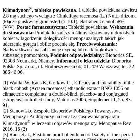
®
Klimadynon
, tabletka powlekana
. 1 tabletka powlekana zawiera
2,8 mg suchego wyciągu z Cimicifuga racemosa (L.) Nutt., rhizoma
(kłącze pluskwicy groniastej) (5-10:1); ekstrahent: etanol 58%
(V/V).
Postać farmaceutyczna:
Tabletki powlekane.
Wskazania
do stosowania:
Produkt leczniczy roślinny stosowany u dorosłych
kobiet w łagodzeniu dolegliwości menopauzalnych takich jak
uderzenia gorąca i obfite pocenie się.
Przeciwwskazania:
Nadwrażliwość na substancję czynną lub na którąkolwiek
substancję pomocniczą.
Podmiot odpowiedzialny:
Bionorica SE,
92308 Neumarkt, Niemcy.
Informacji o leku udziela:
Bionorica
Polska Sp. z o.o., ul. Hrubieszowska 6b, 01-209 Warszawa, tel: 22
886 46 06.
[1] Wuttke W, Raus K, Gorkow C., Efficacy and tolerability of the
black cohosh (Actaea racemosa) ethanolic extract BNO 1055 on
climacteric complaints: a double-blind, placebo- and conjugated
estrogens-controlled study, Maturitas 2006, Supplement 1, 55, 83-
91.
[2] Stanowisko Zespołu Ekspertów Polskiego Towarzystwa
Menopauzy i Andropauzy na temat zastosowania preparatu
®
Klimadynon
w leczeniu objawów menopauzy. Menopause Rev
2016, 15 (2)
[3] Raus et al., First-time proof of endometrial safety of the special