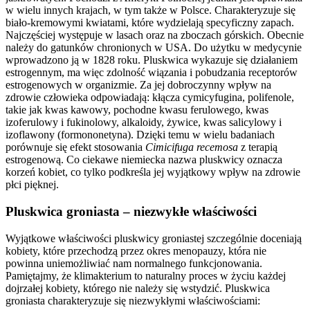
w wielu innych krajach, w tym także w Polsce. Charakteryzuje się
biało-kremowymi kwiatami, które wydzielają specyficzny zapach.
Najczęściej występuje w lasach oraz na zboczach górskich. Obecnie
należy do gatunków chronionych w USA. Do użytku w medycynie
wprowadzono ją w 1828 roku. Pluskwica wykazuje się działaniem
estrogennym, ma więc zdolność wiązania i pobudzania receptorów
estrogenowych w organizmie. Za jej dobroczynny wpływ na
zdrowie człowieka odpowiadają: kłącza cymicyfugina, polifenole,
takie jak kwas kawowy, pochodne kwasu ferulowego, kwas
izoferulowy i fukinolowy, alkaloidy, żywice, kwas salicylowy i
izoflawony (formononetyna). Dzięki temu w wielu badaniach
porównuje się efekt stosowania
Cimicifuga recemosa
z terapią
estrogenową. Co ciekawe niemiecka nazwa pluskwicy oznacza
korzeń kobiet, co tylko podkreśla jej wyjątkowy wpływ na zdrowie
płci pięknej.
Pluskwica groniasta – niezwykłe właściwości
Wyjątkowe właściwości pluskwicy groniastej szczególnie doceniają
kobiety, które przechodzą przez okres menopauzy, która nie
powinna uniemożliwiać nam normalnego funkcjonowania.
Pamiętajmy, że klimakterium to naturalny proces w życiu każdej
dojrzałej kobiety, którego nie należy się wstydzić. Pluskwica
groniasta charakteryzuje się niezwykłymi właściwościami: