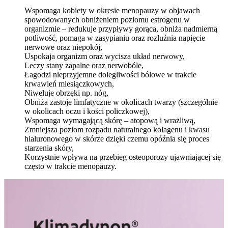
Wspomaga kobiety w okresie menopauzy w objawach
spowodowanych obniżeniem poziomu estrogenu w
organizmie – redukuje przypływy gorąca, obniża nadmierną
potliwość, pomaga w zasypianiu oraz rozluźnia napięcie
nerwowe oraz niepokój,
Uspokaja organizm oraz wycisza układ nerwowy,
Leczy stany zapalne oraz nerwobóle,
Łagodzi nieprzyjemne dolegliwości bólowe w trakcie
krwawień miesiączkowych,
Niweluje obrzęki np. nóg,
Obniża zastoje limfatyczne w okolicach twarzy (szczególnie
w okolicach oczu i kości policzkowej),
Wspomaga wymagającą skórę – atopową i wrażliwą,
Zmniejsza poziom rozpadu naturalnego kolagenu i kwasu
hialuronowego w skórze dzięki czemu opóźnia się proces
starzenia skóry,
Korzystnie wpływa na przebieg osteoporozy ujawniającej się
często w trakcie menopauzy.