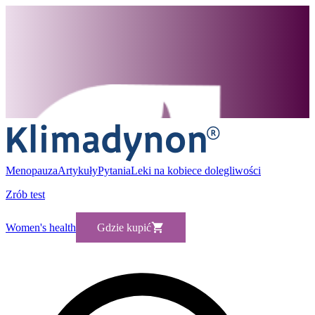
Menopauza
Artykuły
Pytania
Leki na kobiece dolegliwości
Zrób test
Women's health
Gdzie kupić