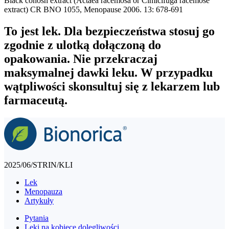
Black cohosh extract (Actaea racemosa or Cimicifuga racemose
extract) CR BNO 1055, Menopause 2006. 13: 678-691
To jest lek. Dla bezpieczeństwa stosuj go
zgodnie z ulotką dołączoną do
opakowania. Nie przekraczaj
maksymalnej dawki leku. W przypadku
wątpliwości skonsultuj się z lekarzem lub
farmaceutą.
2025/06/STRIN/KLI
Lek
Menopauza
Artykuły
Pytania
Leki na kobiece dolegliwości